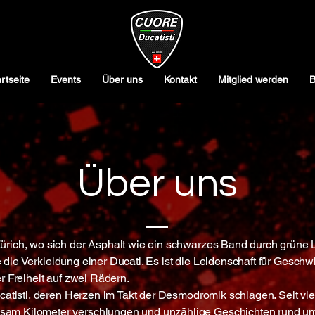
rtseite
Events
Über uns
Kontakt
Mitglied werden
B
Über uns
ürich, wo sich der Asphalt wie ein schwarzes Band durch grüne 
ie die Verkleidung einer Ducati. Es ist die Leidenschaft für Geschwi
r Freiheit auf zwei Rädern.
catisti, deren Herzen im Takt der Desmodromik schlagen. Seit vie
m Kilometer verschlungen und unzählige Geschichten rund um i