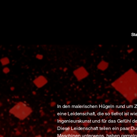
Sta
In den malerischen Hügeln rund um Z
eine Leidenschaft, die so tiefrot ist w
Ingenieurskunst und für das Gefühl de
Diese Leidenschaft teilen ein paar Du
Maschinen unterwegs, haben gemeinsa