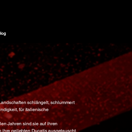
log
Landschaften schlängelt, schlummert
ndigkeit, für italienische
len Jahren sind sie auf ihren
hre geliebten Ducatis ausgetauscht.